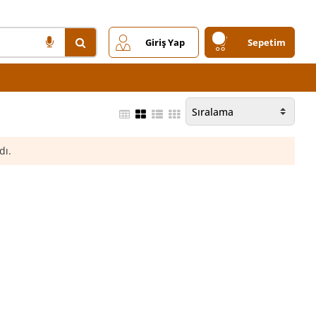
Giriş Yap
Sepetim
dı.