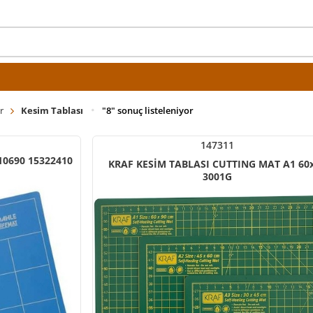
r
Kesim Tablası
"8" sonuç listeleniyor
147311
10690 15322410
KRAF KESİM TABLASI CUTTING MAT A1 60
3001G