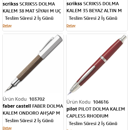
scrikss
scrikss
SCRIKSS DOLMA
SCRIKSS DOLMA
KALEM 35 BEYAZ ALTIN M
KALEM 38 MAT SİYAH M UÇ
UÇ
Teslim Süresi 2 İş Günü
Teslim Süresi 2 İş Günü
Detay
Detay
103702
104616
faber castell
FABER DOLMA
pilot
PILOT DOLMA KALEM
KALEM ONDORO AHŞAP M
CAPLESS RHODIUM
147580
Teslim Süresi 2 İş Günü
ACCENTS KIRMIZI MEDIUM
Teslim Süresi 2 İş Günü
Detay
FC-1500RR-M-R