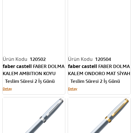
120502
120504
faber castell
faber castell
FABER DOLMA
FABER DOLMA
KALEM AMBITION KOYU
KALEM ONDORO MAT SİYAH
KUM RENGİ 147050
147810
Teslim Süresi 2 İş Günü
Teslim Süresi 2 İş Günü
Detay
Detay