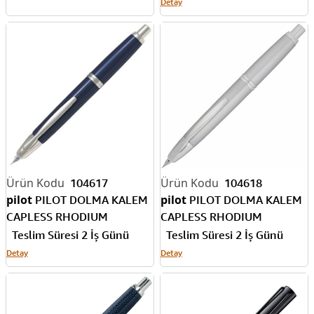
Detay
104618
104617
pilot
pilot
PILOT DOLMA KALEM
PILOT DOLMA KALEM
CAPLESS RHODIUM
CAPLESS RHODIUM
ACCENTS GRİ MEDIUM FC-
ACCENTS MAVİ MEDIUM FC-
Teslim Süresi 2 İş Günü
Teslim Süresi 2 İş Günü
1500RRR-M-S-COF
1500RRR-M-L-COF
Detay
Detay