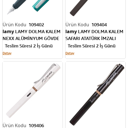
109402
109404
lamy
lamy
LAMY DOLMA KALEM
LAMY DOLMA KALEM
NEXX ALÜMİNYUM GÖVDE
SAFARI ATATÜRK İMZALI
SU YEŞİLİ M UÇ 94-M
MAT SİYAH M UÇ 17A-M
Teslim Süresi 2 İş Günü
Teslim Süresi 2 İş Günü
Detay
Detay
109406