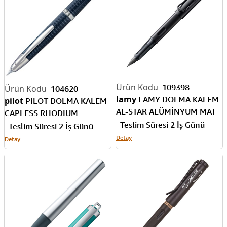
109398
104620
lamy
LAMY DOLMA KALEM
pilot
PILOT DOLMA KALEM
AL-STAR ALÜMİNYUM MAT
CAPLESS RHODIUM
SİYAH F UÇ 71-F
Teslim Süresi 2 İş Günü
ACCENTS GRAPHITE MAVİ
Teslim Süresi 2 İş Günü
MEDIUM FC-1500RRRK-M-L-
Detay
Detay
CO