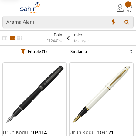
Dolma Kalemler
"1244" sonuç listeleniyor
Filtrele (1)
103114
103121