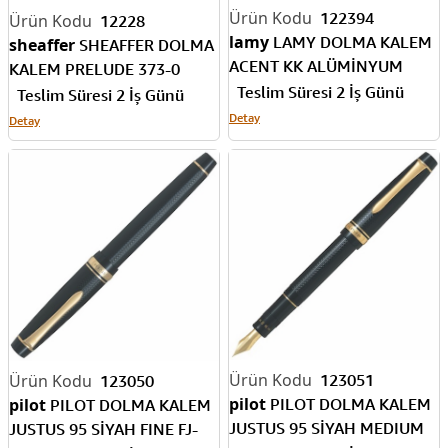
122394
12228
lamy
LAMY DOLMA KALEM
sheaffer
SHEAFFER DOLMA
ACENT KK ALÜMİNYUM
KALEM PRELUDE 373-0
GÖVDE M UÇ 96KK-M
Teslim Süresi 2 İş Günü
SİYAH KROM M UÇ
Teslim Süresi 2 İş Günü
Detay
Detay
123051
123050
pilot
pilot
PILOT DOLMA KALEM
PILOT DOLMA KALEM
JUSTUS 95 SİYAH MEDIUM
JUSTUS 95 SİYAH FINE FJ-