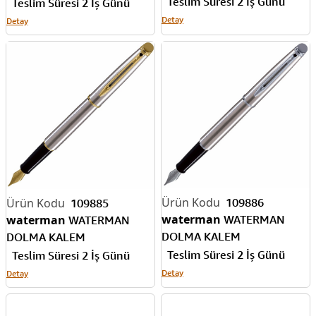
Teslim Süresi 2 İş Günü
LAKE SİYAH ST S0293960
Teslim Süresi 2 İş Günü
920530
Detay
Detay
109886
109885
waterman
WATERMAN
waterman
WATERMAN
DOLMA KALEM
DOLMA KALEM
HEMISPHERE 10 SS CT
HEMISPHERE 10 SS GT
Teslim Süresi 2 İş Günü
Teslim Süresi 2 İş Günü
S0920430
S0920330
Detay
Detay