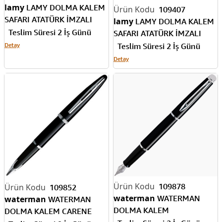
lamy
LAMY DOLMA KALEM
109407
SAFARI ATATÜRK İMZALI
lamy
LAMY DOLMA KALEM
BEYAZ M UÇ 19BA-M
Teslim Süresi 2 İş Günü
SAFARI ATATÜRK İMZALI
SİYAH M UÇ 19SA-M
Detay
Teslim Süresi 2 İş Günü
Detay
109878
109852
waterman
WATERMAN
waterman
WATERMAN
DOLMA KALEM
DOLMA KALEM CARENE
HEMISPHERE LAKE SİYA CT