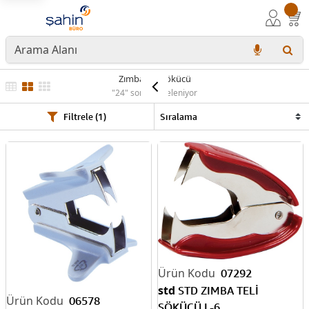
Zımba Teli sökücü
"24" sonuç listeleniyor
Filtrele (1)
07292
std
STD ZIMBA TELİ
06578
SÖKÜCÜ L-6