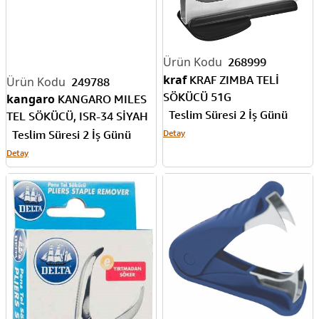
268999
kraf
KRAF ZIMBA TELİ
249788
SÖKÜCÜ 51G
kangaro
KANGARO MILES
Teslim Süresi 2 İş Günü
TEL SÖKÜCÜ, ISR-34 SİYAH
KAN-ISR-34-S
Detay
Teslim Süresi 2 İş Günü
Detay