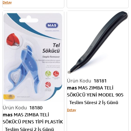
Detay
18181
mas
MAS ZIMBA TELİ
SÖKÜCÜ YENİ MODEL 905
SİYAH
Teslim Süresi 2 İş Günü
18180
Detay
mas
MAS ZIMBA TELİ
SÖKÜCÜ PENS TİPİ PLASTİK
915
Teslim Süresi 2 İş Günü