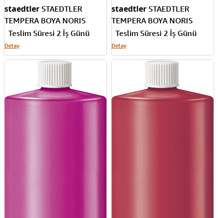
250655
250656
staedtler
staedtler
STAEDTLER
STAEDTLER
TEMPERA BOYA NORIS
TEMPERA BOYA NORIS
CLUP 1000 ML SARI 8850-1
CLUP 1000 ML HARDAL
Teslim Süresi 2 İş Günü
Teslim Süresi 2 İş Günü