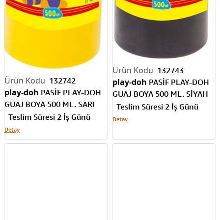
132743
132742
play-doh
PASİF PLAY-DOH
play-doh
PASİF PLAY-DOH
GUAJ BOYA 500 ML. SİYAH
GUAJ BOYA 500 ML. SARI
PLAY-GU008
Teslim Süresi 2 İş Günü
PLAY-GU005
Teslim Süresi 2 İş Günü
Detay
Detay
153815