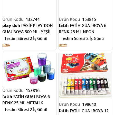
fatih
FATİH GUAJ BOYA 6
RENK 25 ML NEON
FA50430GB6R
Teslim Süresi 2 İş Günü
Detay
132744