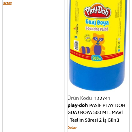
Detay
132741
play-doh
PASİF PLAY-DOH
GUAJ BOYA 500 ML. MAVİ
PLAY-GU003
Teslim Süresi 2 İş Günü
Detay