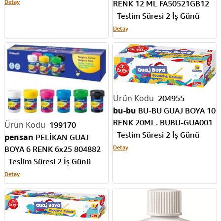
play-doh
PASİF PLAY-DOH
GUAJ BOYA 500 ML. YEŞİL
PLAY-GU006
Teslim Süresi 2 İş Günü
Detay
153816
fatih
FATİH GUAJ BOYA 6
RENK 25 ML METALİK
198640
FA50435GB6RNK
Teslim Süresi 2 İş Günü
fatih
FATİH GUAJ BOYA 12
Detay
RENK 12 ML FA50521GB12
Teslim Süresi 2 İş Günü
Detay