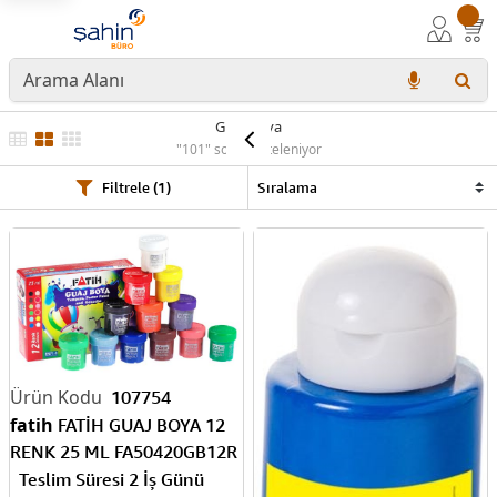
Guaj Boya
"101" sonuç listeleniyor
Filtrele (1)
107754
fatih
FATİH GUAJ BOYA 12
RENK 25 ML FA50420GB12R
Teslim Süresi 2 İş Günü