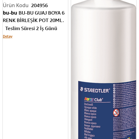
204955
bu-bu
BU-BU GUAJ BOYA 10
RENK 20ML. BUBU-GUA001
199170
Teslim Süresi 2 İş Günü
pensan
PELİKAN GUAJ
Detay
BOYA 6 RENK 6x25 804882
Teslim Süresi 2 İş Günü
Detay
204956
bu-bu
BU-BU GUAJ BOYA 6
RENK BİRLEŞİK POT 20ML.