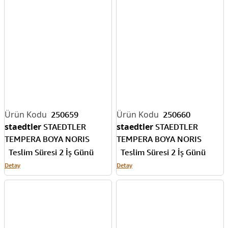
250657
250658
staedtler
staedtler
STAEDTLER
STAEDTLER
TEMPERA BOYA NORIS
TEMPERA BOYA NORIS
CLUP 1000 ML FUŞYA 8850-
CLUP 1000 ML VİŞNE
Teslim Süresi 2 İş Günü
Teslim Süresi 2 İş Günü
21
ÇÜRÜĞÜ 8850-29
Detay
Detay