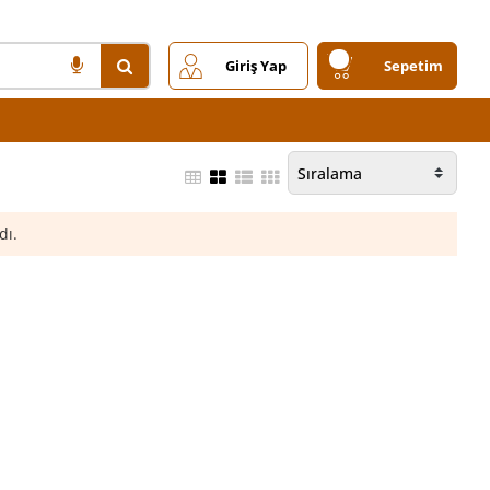
Giriş Yap
Sepetim
dı.